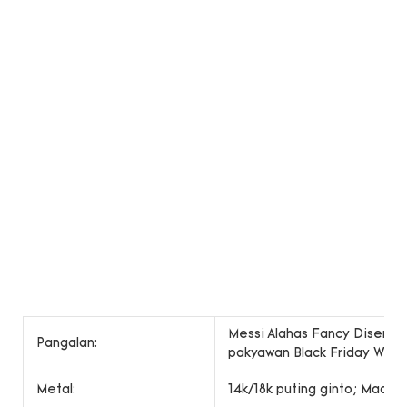
Messi Alahas Fancy Disenyo
Pangalan:
pakyawan Black Friday Wedd
Metal:
14k/18k puting ginto; Maaari