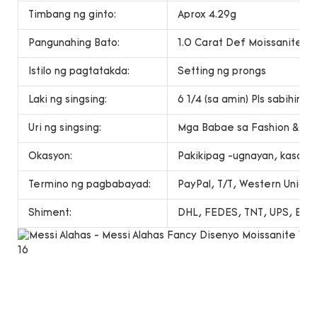
Timbang ng ginto:
Aprox 4.29g
Pangunahing Bato:
1.0 Carat Def Moissanite
Istilo ng pagtatakda:
Setting ng prongs
Laki ng singsing:
6 1/4 (sa amin) Pls sabihin s
Uri ng singsing:
Mga Babae sa Fashion & apo
Okasyon:
Pakikipag -ugnayan, kasal, r
Termino ng pagbabayad:
PayPal, T/T, Western Unio
Shiment:
DHL, FEDES, TNT, UPS, EMS