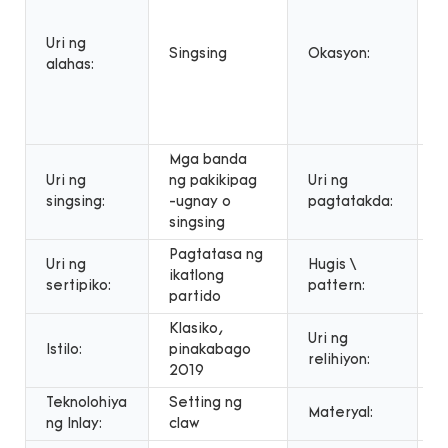
p
u
Uri ng
r
Singsing
Okasyon:
alahas:
p
k
a
n
Mga banda
Uri ng
ng pakikipag
Uri ng
P
singsing:
-ugnay o
pagtatakda:
singsing
Pagtatasa ng
Uri ng
Hugis \
ikatlong
B
sertipiko:
pattern:
partido
Klasiko,
Uri ng
Istilo:
pinakabago
L
relihiyon:
2019
Teknolohiya
Setting ng
Materyal:
1
ng Inlay:
claw