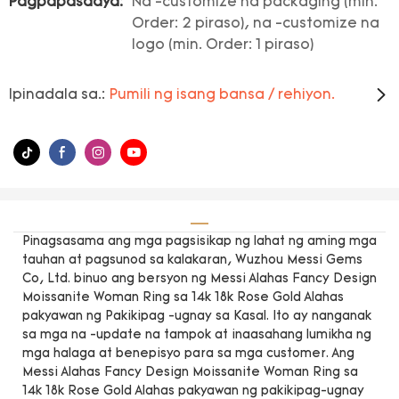
Pagpapasadya:
Na -customize na packaging (min.
Order: 2 piraso), na -customize na
logo (min. Order: 1 piraso)
Ipinadala sa.:
Pumili ng isang bansa / rehiyon.
Pinagsasama ang mga pagsisikap ng lahat ng aming mga
tauhan at pagsunod sa kalakaran, Wuzhou Messi Gems
Co, Ltd. binuo ang bersyon ng Messi Alahas Fancy Design
Moissanite Woman Ring sa 14k 18k Rose Gold Alahas
pakyawan ng Pakikipag -ugnay sa Kasal. Ito ay nanganak
sa mga na -update na tampok at inaasahang lumikha ng
mga halaga at benepisyo para sa mga customer. Ang
Messi Alahas Fancy Design Moissanite Woman Ring sa
14k 18k Rose Gold Alahas pakyawan ng pakikipag-ugnay