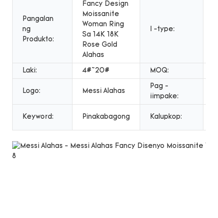
Fancy Design
Moissanite
Pangalan
S
Woman Ring
ng
I -type:
d
Sa 14K 18K
Produkto:
a
Rose Gold
Alahas
Laki:
4#~20#
MOQ:
1
Pag -
Logo:
Messi Alahas
B
iimpake:
R
Keyword:
Pinakabagong
Kalupkop:
P