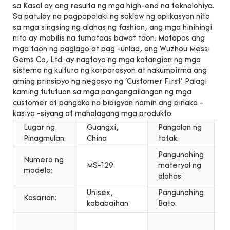
sa Kasal ay ang resulta ng mga high-end na teknolohiya.
Sa patuloy na pagpapalaki ng saklaw ng aplikasyon nito
sa mga singsing ng alahas ng fashion, ang mga hinihingi
nito ay mabilis na tumataas bawat taon. Matapos ang
mga taon ng paglago at pag -unlad, ang Wuzhou Messi
Gems Co, Ltd. ay nagtayo ng mga katangian ng mga
sistema ng kultura ng korporasyon at nakumpirma ang
aming prinsipyo ng negosyo ng 'Customer First'. Palagi
kaming tututuon sa mga pangangailangan ng mga
customer at pangako na bibigyan namin ang pinaka -
kasiya -siyang at mahalagang mga produkto.
Lugar ng
Guangxi,
Pangalan ng
M
Pinagmulan:
China
tatak:
Pangunahing
Numero ng
R
MS-129
materyal ng
modelo:
g
alahas:
Unisex,
Pangunahing
Kasarian:
M
kababaihan
Bato:
A