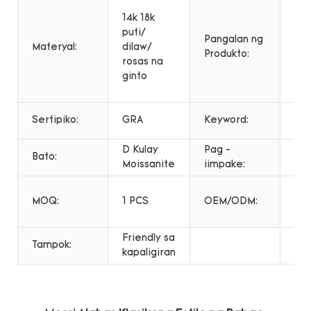
kla
14k 18k
est
puti/
ba
Pangalan ng
Materyal:
dilaw/
kuw
Produkto:
rosas na
moi
ginto
bri
pe
Ch
Sertipiko:
GRA
Keyword:
kuw
D Kulay
Pag -
Bato:
Box
Moissanite
iimpake:
Ibi
MOQ:
1 PCS
OEM/ODM:
ser
pa
Friendly sa
Tampok:
kapaligiran