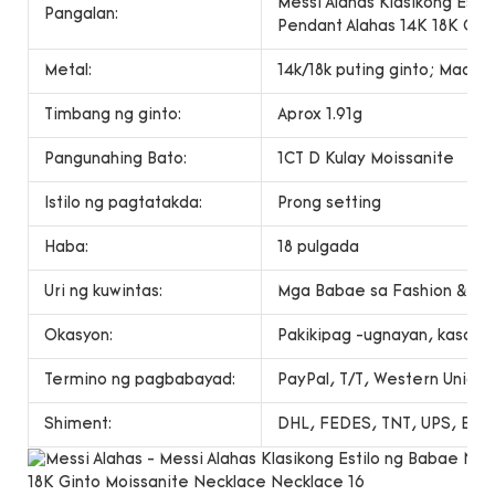
Messi Alahas Klasikong Est
Pangalan:
Pendant Alahas 14K 18K Gol
Metal:
14k/18k puting ginto; Maaari
Timbang ng ginto:
Aprox 1.91g
Pangunahing Bato:
1CT D Kulay Moissanite
Istilo ng pagtatakda:
Prong setting
Haba:
18 pulgada
Uri ng kuwintas:
Mga Babae sa Fashion & apo
Okasyon:
Pakikipag -ugnayan, kasal, r
Termino ng pagbabayad:
PayPal, T/T, Western Unio
Shiment:
DHL, FEDES, TNT, UPS, EMS