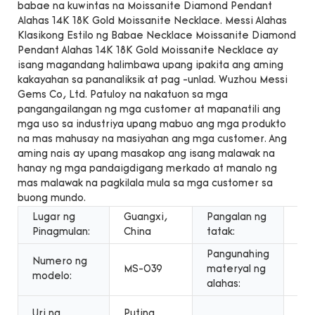
babae na kuwintas na Moissanite Diamond Pendant
Alahas 14K 18K Gold Moissanite Necklace. Messi Alahas
Klasikong Estilo ng Babae Necklace Moissanite Diamond
Pendant Alahas 14K 18K Gold Moissanite Necklace ay
isang magandang halimbawa upang ipakita ang aming
kakayahan sa pananaliksik at pag -unlad. Wuzhou Messi
Gems Co, Ltd. Patuloy na nakatuon sa mga
pangangailangan ng mga customer at mapanatili ang
mga uso sa industriya upang mabuo ang mga produkto
na mas mahusay na masiyahan ang mga customer. Ang
aming nais ay upang masakop ang isang malawak na
hanay ng mga pandaigdigang merkado at manalo ng
mas malawak na pagkilala mula sa mga customer sa
buong mundo.
Lugar ng
Guangxi,
Pangalan ng
Mes
Pinagmulan:
China
tatak:
Pangunahing
Numero ng
MS-039
materyal ng
Gin
modelo:
alahas:
Mga
Uri ng
Puting