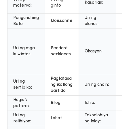
Kasarian:
uni
materyal:
ginto
ka
Pangunahing
Uri ng
Moissanite
NE
Bato:
alahas:
Ann
pak
ugn
Uri ng mga
Pendant
Okasyon:
par
kuwintas:
necklaces
pan
ara
pag
Pagtatasa
Uri ng
ng ikatlong
Uri ng chain:
Lin
sertipiko:
partido
Hugis \
Kla
Bilog
Istilo:
pattern:
ist
Uri ng
Teknolohiya
Set
Lahat
relihiyon:
ng Inlay:
cla