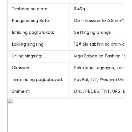
Timbang ng ginto:
3.49g
Pangunahing Bato:
Def moissanite 6.5mm*1pcs
Istilo ng pagtatakda:
Setting ng prongs
Laki ng singsing:
12# pls sabihin sa amin ang l
Uri ng singsing:
Mga Babae sa Fashion ' s si
Okasyon:
Pakikipag -ugnayan, kasal, r
Termino ng pagbabayad:
PayPal, T/T, Western Unio
Shiment:
DHL, FEDES, TNT, UPS, EMS