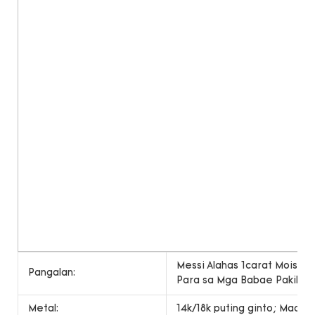
Messi Alahas 1carat Moissan
Pangalan:
Para sa Mga Babae Pakikipa
Metal:
14k/18k puting ginto; Maaari