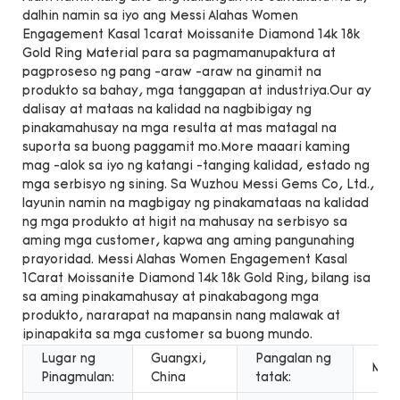
dalhin namin sa iyo ang Messi Alahas Women
Engagement Kasal 1carat Moissanite Diamond 14k 18k
Gold Ring Material para sa pagmamanupaktura at
pagproseso ng pang -araw -araw na ginamit na
produkto sa bahay, mga tanggapan at industriya.Our ay
dalisay at mataas na kalidad na nagbibigay ng
pinakamahusay na mga resulta at mas matagal na
suporta sa buong paggamit mo.More maaari kaming
mag -alok sa iyo ng katangi -tanging kalidad, estado ng
mga serbisyo ng sining. Sa Wuzhou Messi Gems Co, Ltd.,
layunin namin na magbigay ng pinakamataas na kalidad
ng mga produkto at higit na mahusay na serbisyo sa
aming mga customer, kapwa ang aming pangunahing
prayoridad. Messi Alahas Women Engagement Kasal
1Carat Moissanite Diamond 14k 18k Gold Ring, bilang isa
sa aming pinakamahusay at pinakabagong mga
produkto, nararapat na mapansin nang malawak at
ipinapakita sa mga customer sa buong mundo.
Lugar ng
Guangxi,
Pangalan ng
Mess
Pinagmulan:
China
tatak: