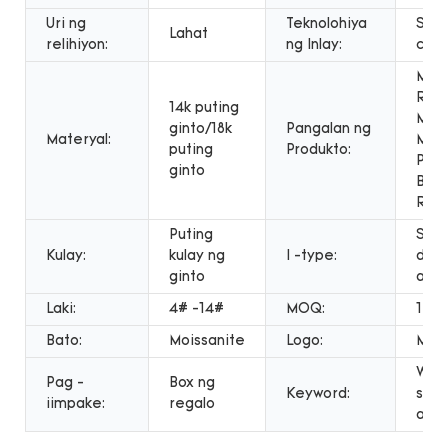
Uri ng
Teknolohiya
Sett
Lahat
relihiyon:
ng Inlay:
claw
Mois
Ring
14k puting
Mois
ginto/18k
Pangalan ng
Materyal:
Main
puting
Produkto:
Para
ginto
Baba
Ring
Puting
Sing
Kulay:
kulay ng
I -type:
dalir
ginto
alah
Laki:
4# -14#
MOQ:
1PC
Bato:
Moissanite
Logo:
Mess
Webs
Pag -
Box ng
Keyword:
sing
iimpake:
regalo
alah