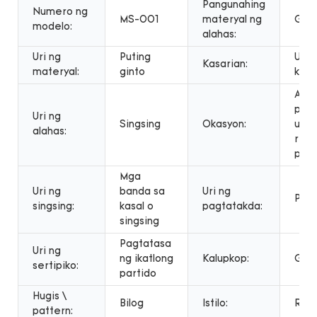
Pangunahing
Numero ng
MS-001
materyal ng
Gint
modelo:
alahas:
Uri ng
Puting
Unis
Kasarian:
materyal:
ginto
kab
Anni
paki
Uri ng
Singsing
Okasyon:
ugna
alahas:
rega
part
Mga
Uri ng
banda sa
Uri ng
Pron
singsing:
kasal o
pagtatakda:
singsing
Pagtatasa
Uri ng
ng ikatlong
Kalupkop:
Gold
sertipiko:
partido
Hugis \
Bilog
Istilo:
Rom
pattern: