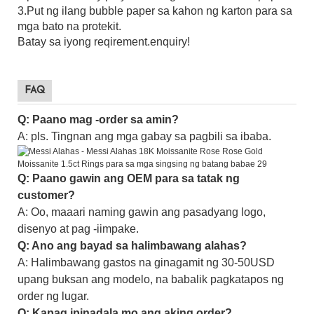
3.Put ng ilang bubble paper sa kahon ng karton para sa
mga bato na protekit.
Batay sa iyong reqirement.enquiry!
FAQ
Q: Paano mag -order sa amin?
A: pls. Tingnan ang mga gabay sa pagbili sa ibaba.
Q: Paano gawin ang OEM para sa tatak ng
customer?
A: Oo, maaari naming gawin ang pasadyang logo,
disenyo at pag -iimpake.
Q: Ano ang bayad sa halimbawang alahas?
A: Halimbawang gastos na ginagamit ng 30-50USD
upang buksan ang modelo, na babalik pagkatapos ng
order ng lugar.
Q: Kapag ipinadala mo ang aking order?