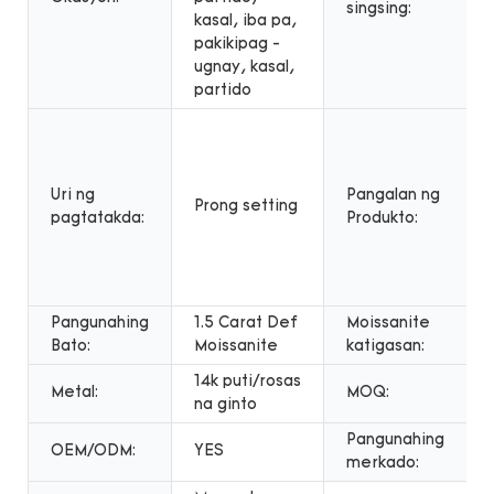
singsing:
kasal, iba pa,
pakikipag -
ugnay, kasal,
partido
Uri ng
Pangalan ng
Prong setting
pagtatakda:
Produkto:
Pangunahing
1.5 Carat Def
Moissanite
Bato:
Moissanite
katigasan:
14k puti/rosas
Metal:
MOQ:
na ginto
Pangunahing
OEM/ODM:
YES
merkado: