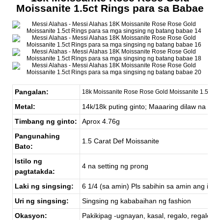
Moissanite 1.5ct Rings para sa Babae
Pangalan:
18k Moissanite Rose Rose Gold Moissanite 1.5ct R
Metal:
14k/18k puting ginto; Maaaring dilaw na gint
Timbang ng ginto:
Aprox 4.76g
Pangunahing
1.5 Carat Def Moissanite
Bato:
Istilo ng
4 na setting ng prong
pagtatakda:
Laki ng singsing:
6 1/4 (sa amin) Pls sabihin sa amin ang iyong
Uri ng singsing:
Singsing ng kababaihan ng fashion
Okasyon:
Pakikipag -ugnayan, kasal, regalo, regalo ng