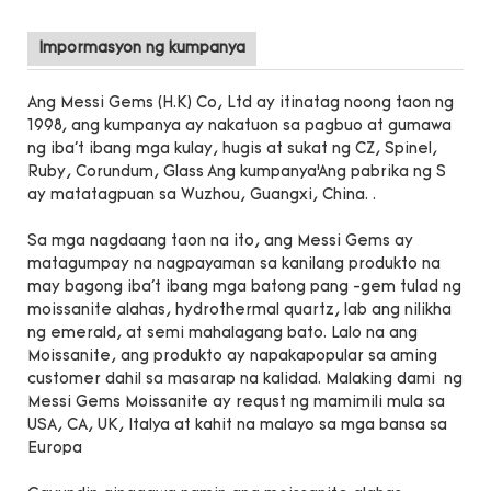
Impormasyon ng kumpanya
Ang Messi Gems (H.K) Co, Ltd ay itinatag noong taon ng
1998, ang kumpanya ay nakatuon sa pagbuo at gumawa
ng iba't ibang mga kulay, hugis at sukat ng CZ, Spinel,
Ruby, Corundum, Glass Ang kumpanya’Ang pabrika ng S
ay matatagpuan sa Wuzhou, Guangxi, China. .
Sa mga nagdaang taon na ito, ang Messi Gems ay
matagumpay na nagpayaman sa kanilang produkto na
may bagong iba't ibang mga batong pang -gem tulad ng
moissanite alahas, hydrothermal quartz, lab ang nilikha
ng emerald, at semi mahalagang bato. Lalo na ang
Moissanite, ang produkto ay napakapopular sa aming
customer dahil sa masarap na kalidad. Malaking dami ng
Messi Gems Moissanite ay requst ng mamimili mula sa
USA, CA, UK, Italya at kahit na malayo sa mga bansa sa
Europa