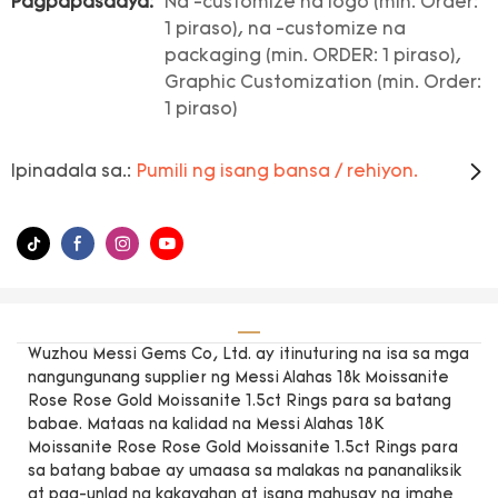
Pagpapasadya:
Na -customize na logo (min. Order:
1 piraso), na -customize na
packaging (min. ORDER: 1 piraso),
Graphic Customization (min. Order:
1 piraso)
Ipinadala sa.:
Pumili ng isang bansa / rehiyon.
Wuzhou Messi Gems Co, Ltd. ay itinuturing na isa sa mga
nangungunang supplier ng Messi Alahas 18k Moissanite
Rose Rose Gold Moissanite 1.5ct Rings para sa batang
babae. Mataas na kalidad na Messi Alahas 18K
Moissanite Rose Rose Gold Moissanite 1.5ct Rings para
sa batang babae ay umaasa sa malakas na pananaliksik
at pag-unlad na kakayahan at isang mahusay na imahe