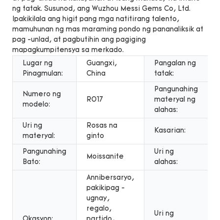
ng tatak. Susunod, ang Wuzhou Messi Gems Co, Ltd.
Ipakikilala ang higit pang mga natitirang talento,
mamuhunan ng mas maraming pondo ng pananaliksik at
pag -unlad, at pagbutihin ang pagiging
mapagkumpitensya sa merkado.
Lugar ng
Guangxi,
Pangalan ng
Pinagmulan:
China
tatak:
Pangunahing
Numero ng
R017
materyal ng
modelo:
alahas:
Uri ng
Rosas na
Kasarian:
materyal:
ginto
Pangunahing
Uri ng
Moissanite
Bato:
alahas:
Annibersaryo,
pakikipag -
ugnay,
regalo,
Uri ng
Okasyon:
partido,