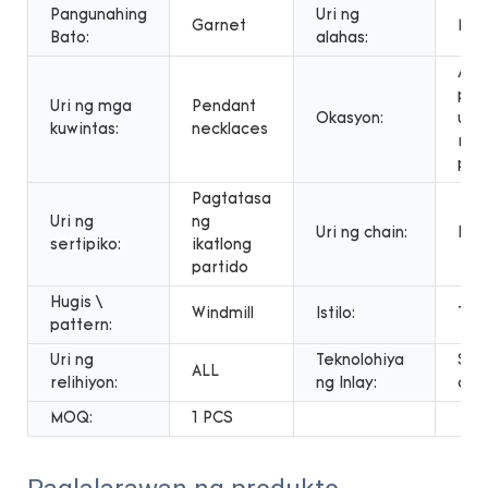
Pangunahing
Uri ng
Garnet
NE
Bato:
alahas:
Ann
pak
Uri ng mga
Pendant
Okasyon:
ugn
kuwintas:
necklaces
reg
part
Pagtatasa
Uri ng
ng
Uri ng chain:
Link
sertipiko:
ikatlong
partido
Hugis \
Windmill
Istilo:
TR
pattern:
Uri ng
Teknolohiya
Set
ALL
relihiyon:
ng Inlay:
cla
MOQ:
1 PCS