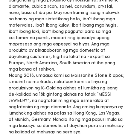
pangunahing mga produkto ay moissanite, synthetic 
diamante, cubic zircon, spinel, corundum, crystal, 
nano, baso at iba pa. Mayroon kaming isang malawak 
na hanay ng mga sintetikong bato, iba't ibang mga 
materyales, iba't ibang kulay, iba't ibang mga hugis, 
iba't ibang laki, iba't ibang pagputol para sa mga 
customer na pumili, maaari ring ipasadya upang 
maproseso ang mga espesyal na hiyas. Ang mga 
produkto ay pinapaboran ng mga domestic at 
dayuhang customer, higit sa lahat na -export sa 
Europa, North America, South America at iba pang 
mga bansa at rehiyon.

Noong 2018, umaasa kami sa Moissanite Stone & apos; 
s mainit na merkado, nakatuon kami sa linya ng 
produksiyon ng K-Gold na alahas at lumikha ng isang 
de-kalidad na 18k gintong alahas na tatak "MESSI 
JEWELRY", na nagtatanim ng mga esmeralda at 
nagtatanim ng mga diamante. Ang aming kumpanya ay 
lumahok ng alahas na patas sa Hong Kong, Las Vegas, 
at Munich, Germany. Nanalo ito ng mga papuri mula sa 
mga kasosyo sa domestic at dayuhan para sa mahusay 