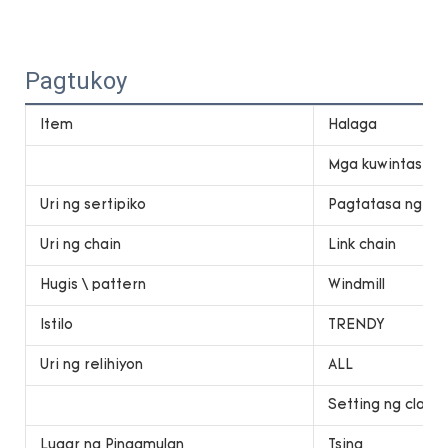
Pagtukoy
Item
Halaga
Mga kuwintas
Uri ng sertipiko
Pagtatasa ng ika
Uri ng chain
Link chain
Hugis \ pattern
Windmill
Istilo
TRENDY
Uri ng relihiyon
ALL
Setting ng claw
Lugar ng Pinagmulan
Tsina