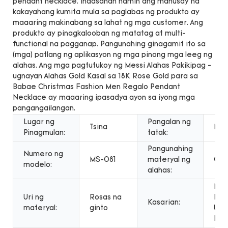
pendant necklace. Inaasahan namin ang mahusay na
kakayahang kumita mula sa paglabas ng produkto ay
maaaring makinabang sa lahat ng mga customer. Ang
produkto ay pinagkalooban ng matatag at multi-
functional na pagganap. Pangunahing ginagamit ito sa
(mga) patlang ng aplikasyon ng mga pinong mga leeg ng
alahas. Ang mga pagtutukoy ng Messi Alahas Pakikipag -
ugnayan Alahas Gold Kasal sa 18K Rose Gold para sa
Babae Christmas Fashion Men Regalo Pendant
Necklace ay maaaring ipasadya ayon sa iyong mga
pangangailangan.
Lugar ng
Pangalan ng
Tsina
Mes
Pinagmulan:
tatak:
Pangunahing
Numero ng
MS-081
materyal ng
Gin
modelo:
alahas:
Mga
Uri ng
Rosas na
Lala
Kasarian:
materyal:
ginto
Uni
Bab