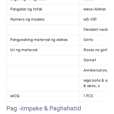
Pangalan ng tatak
Messi Alahas
Numero ng modelo
MS-081
Pendant necklac
Pangunahing materyal ng alahas
Ginto
Uri ng materyal
Rosas na ginto
Garnet
Annibersaryo, pak
Mga bata & apos;
& apos; s
MOQ
1 PCS
Pag -iimpake & Paghahatid