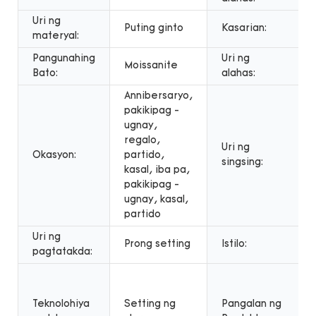
Uri ng
Puting ginto
Kasarian:
materyal:
Pangunahing
Uri ng
Moissanite
Bato:
alahas:
Annibersaryo,
pakikipag -
ugnay,
regalo,
Uri ng
Okasyon:
partido,
singsing:
kasal, iba pa,
pakikipag -
ugnay, kasal,
partido
Uri ng
Prong setting
Istilo:
pagtatakda:
Teknolohiya
Setting ng
Pangalan ng