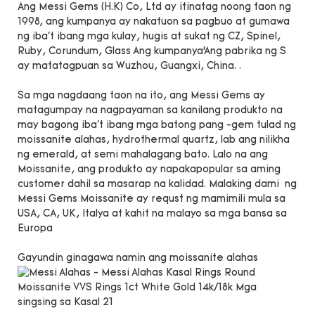
Ang Messi Gems (H.K) Co, Ltd ay itinatag noong taon ng
1998, ang kumpanya ay nakatuon sa pagbuo at gumawa
ng iba't ibang mga kulay, hugis at sukat ng CZ, Spinel,
Ruby, Corundum, Glass Ang kumpanya’Ang pabrika ng S
ay matatagpuan sa Wuzhou, Guangxi, China. .
Sa mga nagdaang taon na ito, ang Messi Gems ay
matagumpay na nagpayaman sa kanilang produkto na
may bagong iba't ibang mga batong pang -gem tulad ng
moissanite alahas, hydrothermal quartz, lab ang nilikha
ng emerald, at semi mahalagang bato. Lalo na ang
Moissanite, ang produkto ay napakapopular sa aming
customer dahil sa masarap na kalidad. Malaking dami ng
Messi Gems Moissanite ay requst ng mamimili mula sa
USA, CA, UK, Italya at kahit na malayo sa mga bansa sa
Europa
Gayundin ginagawa namin ang moissanite alahas