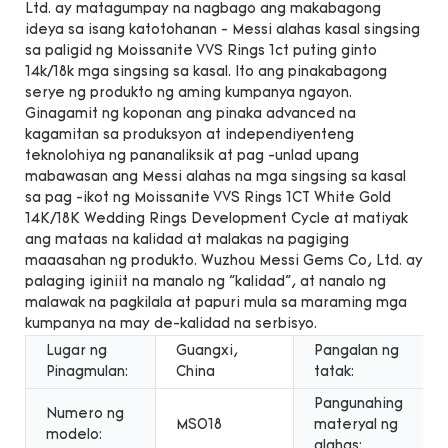
Ltd. ay matagumpay na nagbago ang makabagong
ideya sa isang katotohanan - Messi alahas kasal singsing
sa paligid ng Moissanite VVS Rings 1ct puting ginto
14k/18k mga singsing sa kasal. Ito ang pinakabagong
serye ng produkto ng aming kumpanya ngayon.
Ginagamit ng koponan ang pinaka advanced na
kagamitan sa produksyon at independiyenteng
teknolohiya ng pananaliksik at pag -unlad upang
mabawasan ang Messi alahas na mga singsing sa kasal
sa pag -ikot ng Moissanite VVS Rings 1CT White Gold
14K/18K Wedding Rings Development Cycle at matiyak
ang mataas na kalidad at malakas na pagiging
maaasahan ng produkto. Wuzhou Messi Gems Co, Ltd. ay
palaging iginiit na manalo ng "kalidad", at nanalo ng
malawak na pagkilala at papuri mula sa maraming mga
kumpanya na may de-kalidad na serbisyo.
Lugar ng
Guangxi,
Pangalan ng
Pinagmulan:
China
tatak:
Pangunahing
Numero ng
MS018
materyal ng
modelo:
alahas: