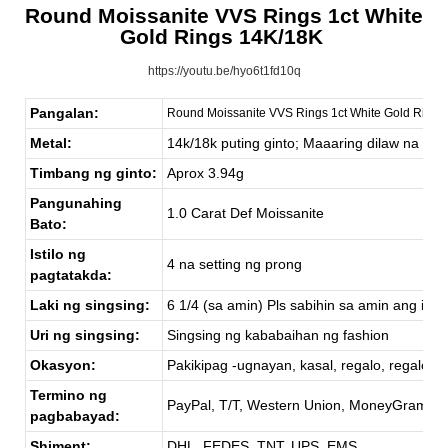
Round Moissanite VVS Rings 1ct White
Gold Rings 14K/18K
https://youtu.be/hyo6t1fd10q
Pangalan:
Round Moissanite VVS Rings 1ct White Gold Ring
Metal:
14k/18k puting ginto; Maaaring dilaw na gint
Timbang ng ginto:
Aprox 3.94g
Pangunahing
1.0 Carat Def Moissanite
Bato:
Istilo ng
4 na setting ng prong
pagtatakda:
Laki ng singsing:
6 1/4 (sa amin) Pls sabihin sa amin ang iyong
Uri ng singsing:
Singsing ng kababaihan ng fashion
Okasyon:
Pakikipag -ugnayan, kasal, regalo, regalo ng
Termino ng
PayPal, T/T, Western Union, MoneyGram
pagbabayad:
Shiment:
DHL, FEDES, TNT, UPS, EMS