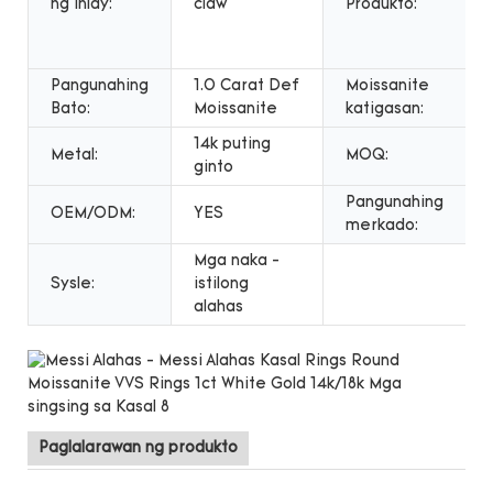
ng Inlay:
claw
Produkto:
Pangunahing
1.0 Carat Def
Moissanite
Bato:
Moissanite
katigasan:
14k puting
Metal:
MOQ:
ginto
Pangunahing
OEM/ODM:
YES
merkado:
Mga naka -
Sysle:
istilong
alahas
Paglalarawan ng produkto