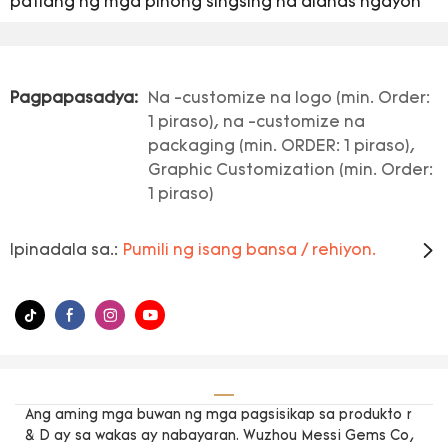
patlang ng mga pinong singsing na alahas ngayon
Pagpapasadya:
Na -customize na logo (min. Order:
1 piraso), na -customize na
packaging (min. ORDER: 1 piraso),
Graphic Customization (min. Order:
1 piraso)
Ipinadala sa.:
Pumili ng isang bansa / rehiyon.
Ang aming mga buwan ng mga pagsisikap sa produkto r
& D ay sa wakas ay nabayaran. Wuzhou Messi Gems Co,