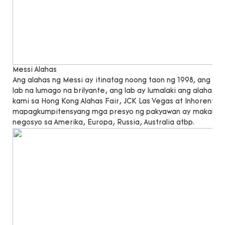
Messi Alahas
Ang alahas ng Messi ay itinatag noong taon ng 1998, ang 
lab na lumago na brilyante, ang lab ay lumalaki ang alahas n
kami sa Hong Kong Alahas Fair, JCK Las Vegas at Inhorenta
mapagkumpitensyang mga presyo ng pakyawan ay makakatu
negosyo sa Amerika, Europa, Russia, Australia atbp.