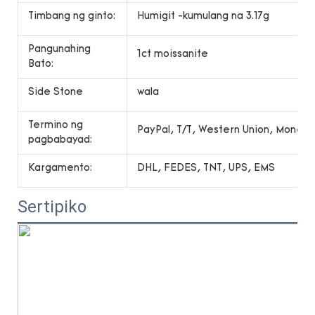
Timbang ng ginto:
Humigit -kumulang na 3.17g
Pangunahing
1ct moissanite
Bato:
Side Stone
wala
Termino ng
PayPal, T/T, Western Union, Money
pagbabayad:
Kargamento:
DHL, FEDES, TNT, UPS, EMS
Sertipiko