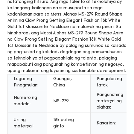
natatanging hitsura. Ang mga talento at teknolohiya ay
kailangang-kailangan na sumusuporta sa mga
kadahilanan para sa Messi Alahas MS-279 Round Shape
Anim na Claw Prong Setting Elegant Fashion 18k White
Gold 1ct Moissanite Necklace na malawak na pinuri. Sa
hinaharap, ang Messi Alahas MS-279 Round Shape Anim
na Claw Prong Setting Elegant Fashion 18K White Gold
1ct Moissanite Necklace ay palaging sumunod sa kalsada
ng pag-unlad ng kalidad, dagdagan ang pamumuhunan
sa teknolohiya at pagpapakilala ng talento, palaging
mapapabuti ang pangunahing kompetisyon ng negosyo,
upang makamit ang layunin ng sustainable development.
Lugar ng
Guangxi,
Pangalan ng
Pinagmulan:
China
tatak:
Pangunahing
Numero ng
MS-279
materyal ng
modelo:
alahas:
Uri ng
18k puting
Kasarian:
materyal:
ginto