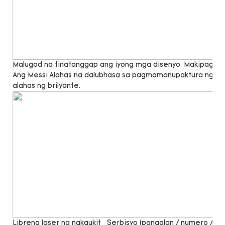
Malugod na tinatanggap ang iyong mga disenyo. Makipag -u
Ang Messi Alahas na dalubhasa sa pagmamanupaktura ng lab 
alahas ng brilyante.
Libreng laser na nakaukit
Serbisyo (pangalan / numero / sal