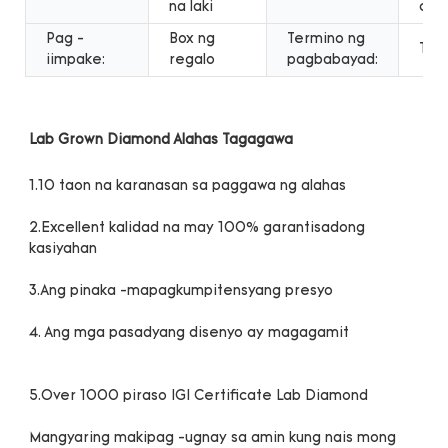
na laki
cus
Pag -
Box ng
Termino ng
T/T
iimpake:
regalo
pagbabayad:
2.Excellent kalidad na may 100% garantisadong 
Mangyaring makipag -ugnay sa amin kung nais mong 