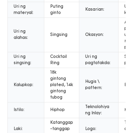
Uri ng
Puting
Uni
Kasarian:
materyal:
ginto
kab
Ann
paki
Uri ng
Singsing
Okasyon:
ugn
alahas:
reg
part
Uri ng
Cocktail
Uri ng
Set
singsing:
Ring
pagtatakda:
pav
18k
gintong
Hugis \
Kalupkop:
plated, 14k
Bilo
pattern:
gintong
tubog
Teknolohiya
Istilo:
Hiphop
Micr
ng Inlay:
Katanggap
Tan
Laki:
-tanggap
Logo:
ang