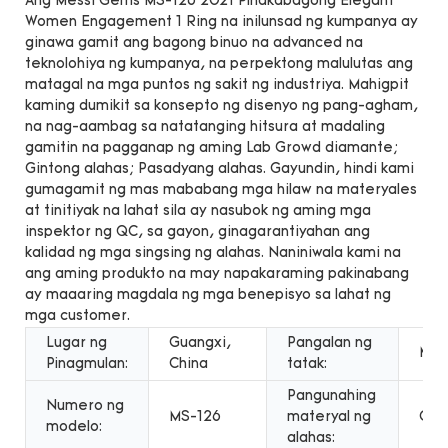
Ang Messi Gems MS-126 2021 Pinakabagong Elegant
Women Engagement 1 Ring na inilunsad ng kumpanya ay
ginawa gamit ang bagong binuo na advanced na
teknolohiya ng kumpanya, na perpektong malulutas ang
matagal na mga puntos ng sakit ng industriya. Mahigpit
kaming dumikit sa konsepto ng disenyo ng pang-agham,
na nag-aambag sa natatanging hitsura at madaling
gamitin na pagganap ng aming Lab Growd diamante;
Gintong alahas; Pasadyang alahas. Gayundin, hindi kami
gumagamit ng mas mababang mga hilaw na materyales
at tinitiyak na lahat sila ay nasubok ng aming mga
inspektor ng QC, sa gayon, ginagarantiyahan ang
kalidad ng mga singsing ng alahas. Naniniwala kami na
ang aming produkto na may napakaraming pakinabang
ay maaaring magdala ng mga benepisyo sa lahat ng
mga customer.
Lugar ng
Guangxi,
Pangalan ng
Mes
Pinagmulan:
China
tatak:
Pangunahing
Numero ng
MS-126
materyal ng
Gin
modelo:
alahas: