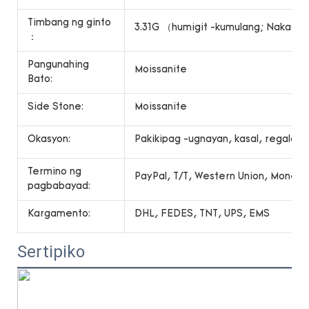
Timbang ng ginto
3.31G （humigit -kumulang; Nakasalal
：
Pangunahing
Moissanite
Bato:
Side Stone:
Moissanite
Okasyon:
Pakikipag -ugnayan, kasal, regalo, r
Termino ng
PayPal, T/T, Western Union, Money
pagbabayad:
Kargamento:
DHL, FEDES, TNT, UPS, EMS
Sertipiko