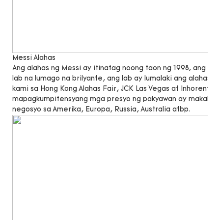
Messi Alahas
Ang alahas ng Messi ay itinatag noong taon ng 1998, ang 
lab na lumago na brilyante, ang lab ay lumalaki ang alahas n
kami sa Hong Kong Alahas Fair, JCK Las Vegas at Inhorenta
mapagkumpitensyang mga presyo ng pakyawan ay makakatu
negosyo sa Amerika, Europa, Russia, Australia atbp.