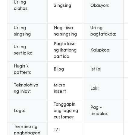
Uri ng
Singsing
Okasyon:
ug
alahas:
re
pa
Uri ng
Nag -iisa
Uri ng
Se
singsing:
na singsing
pagtatakda:
pa
Pagtatasa
Uri ng
so
ng ikatlong
Kalupkop:
sertipiko:
gi
partido
Hugis \
Bilog
Istilo:
CL
pattern:
Ka
Teknolohiya
Micro
Laki:
ta
ng Inlay:
insert
lak
Tanggapin
Pag -
Logo:
ang logo ng
Bo
iimpake:
customer
Termino ng
T/T
pagbabayad: