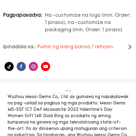
Pagpapasadya:
Na -customize na logo (min. Order:
1 piraso), na -customize na
packaging (min. Order: 1 piraso)
Ipinadala sa.:
Pumili ng isang bansa / rehiyon.
Wuzhou Messi Gems Co, Ltd. ay gumawa ng napakalawak
na pag -unlad sa pagbuo ng mga produkto. Messi Gems
MS-557 1CT Def Moissanite 2022 Valentine's Day
Women Gift 14K Gold Ring ay produkto ng aming
kumpanya na ginawa ng mga teknolohiyang state-of-
the-art. Ito ay dinisenyo upang matugunan ang criterion
ng industriya. Sa hinaharap, ang Wuzhou Messi Gems Co,