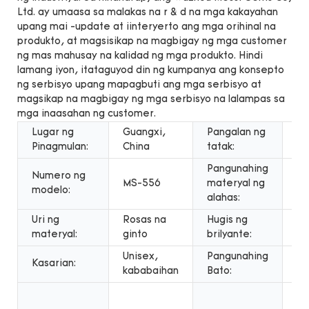
Ltd. ay umaasa sa malakas na r & d na mga kakayahan
upang mai -update at iinteryerto ang mga orihinal na
produkto, at magsisikap na magbigay ng mga customer
ng mas mahusay na kalidad ng mga produkto. Hindi
lamang iyon, itataguyod din ng kumpanya ang konsepto
ng serbisyo upang mapagbuti ang mga serbisyo at
magsikap na magbigay ng mga serbisyo na lalampas sa
mga inaasahan ng customer.
Lugar ng
Guangxi,
Pangalan ng
Me
Pinagmulan:
China
tatak:
Pangunahing
Numero ng
MS-556
materyal ng
Gi
modelo:
alahas:
Uri ng
Rosas na
Hugis ng
Ro
materyal:
ginto
brilyante:
Br
Unisex,
Pangunahing
Kasarian:
Mo
kababaihan
Bato:
An
pa