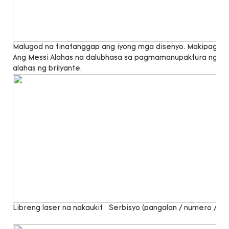
Malugod na tinatanggap ang iyong mga disenyo. Makipag -u
Ang Messi Alahas na dalubhasa sa pagmamanupaktura ng lab 
alahas ng brilyante.
Libreng laser na nakaukit
Serbisyo (pangalan / numero / sal