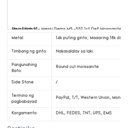
Metal:
14k puting ginto; Maaaring 18k dilaw 
Timbang ng ginto:
Nakasalalay sa laki
Pangunahing
Round cut moissanite
Bato:
Side Stone
/
Termino ng
PayPal, T/T, Western Union, Money
pagbabayad:
Kargamento:
DHL, FEDES, TNT, UPS, EMS