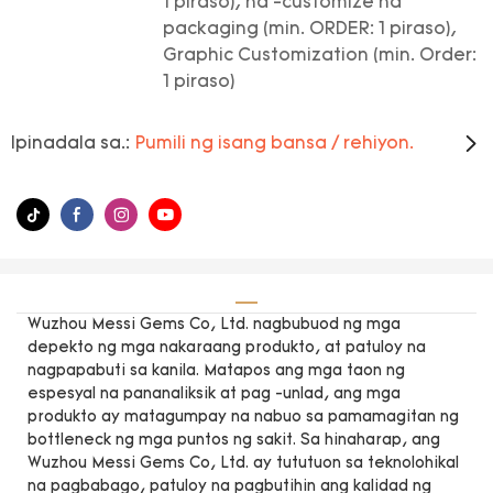
1 piraso), na -customize na
packaging (min. ORDER: 1 piraso),
Graphic Customization (min. Order:
1 piraso)
Ipinadala sa.:
Pumili ng isang bansa / rehiyon.
Wuzhou Messi Gems Co, Ltd. nagbubuod ng mga
depekto ng mga nakaraang produkto, at patuloy na
nagpapabuti sa kanila. Matapos ang mga taon ng
espesyal na pananaliksik at pag -unlad, ang mga
produkto ay matagumpay na nabuo sa pamamagitan ng
bottleneck ng mga puntos ng sakit. Sa hinaharap, ang
Wuzhou Messi Gems Co, Ltd. ay tututuon sa teknolohikal
na pagbabago, patuloy na pagbutihin ang kalidad ng