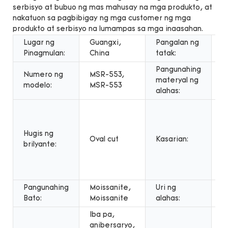
serbisyo at bubuo ng mas mahusay na mga produkto, at
nakatuon sa pagbibigay ng mga customer ng mga
produkto at serbisyo na lumampas sa mga inaasahan.
Lugar ng
Guangxi,
Pangalan ng
M
Pinagmulan:
China
tatak:
A
Pangunahing
Numero ng
MSR-553,
materyal ng
G
modelo:
MSR-553
alahas:
U
k
k
Hugis ng
Oval cut
Kasarian:
m
brilyante:
u
k
m
Pangunahing
Moissanite,
Uri ng
S
Bato:
Moissanite
alahas:
Iba pa,
anibersaryo,