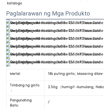
Paglalarawan ng Mga Produkto
Metal:
18k puting ginto; Maaaring dilaw na 
Timbang ng ginto
2.56g （humigit -kumulang; Nakasalal
：
Pangunahing
/
Bato: