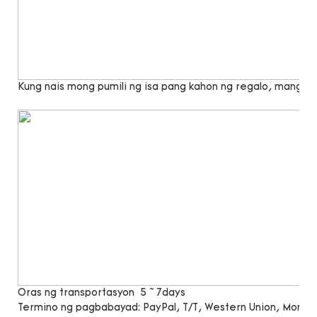
Kung nais mong pumili ng isa pang kahon ng regalo, mangya
Oras ng transportasyon
5 ~ 7days
Termino ng pagbabayad:
PayPal, T/T, Western Union, Mone