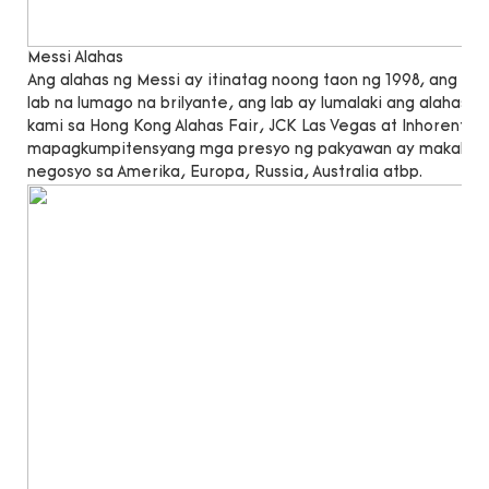
Messi Alahas
Ang alahas ng Messi ay itinatag noong taon ng 1998, ang 
lab na lumago na brilyante, ang lab ay lumalaki ang alahas n
kami sa Hong Kong Alahas Fair, JCK Las Vegas at Inhorenta
mapagkumpitensyang mga presyo ng pakyawan ay makakatu
negosyo sa Amerika, Europa, Russia, Australia atbp.