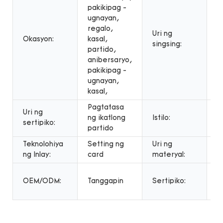
pakikipag -
ugnayan,
regalo,
M
Uri ng
Okasyon:
kasal,
s
singsing:
partido,
s
anibersaryo,
pakikipag -
ugnayan,
kasal,
Pagtatasa
Uri ng
ng ikatlong
Istilo:
C
sertipiko:
partido
Teknolohiya
Setting ng
Uri ng
1
ng Inlay:
card
materyal:
g
P
OEM/ODM:
Tanggapin
Sertipiko:
n
p