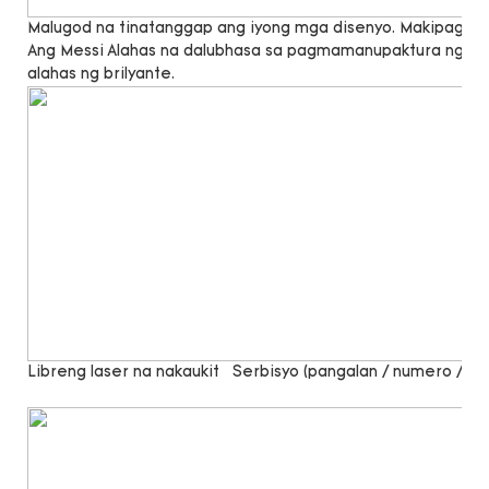
Malugod na tinatanggap ang iyong mga disenyo. Makipag -u
Ang Messi Alahas na dalubhasa sa pagmamanupaktura ng lab 
alahas ng brilyante.
Libreng laser na nakaukit
Serbisyo (pangalan / numero / sal