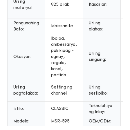
Uri ng
k
925 pilak
Kasarian:
materyal:
k
m
Pangunahing
Uri ng
Moissanite
S
Bato:
alahas:
Iba pa,
anibersaryo,
pakikipag -
M
Uri ng
Okasyon:
ugnay,
s
singsing:
regalo,
s
kasal,
partido
P
Uri ng
Setting ng
Uri ng
n
pagtatakda:
channel
sertipiko:
p
Teknolohiya
Istilo:
CLASSIC
M
ng Inlay:
Modelo:
MSR-595
OEM/ODM:
T