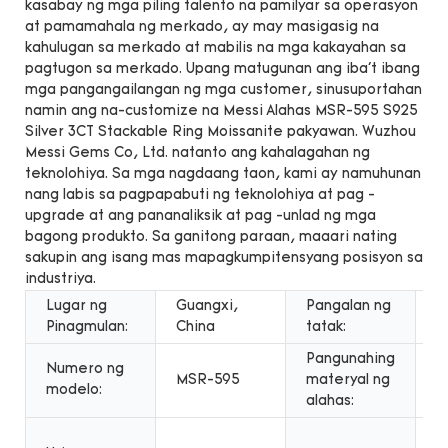
kasabay ng mga piling talento na pamilyar sa operasyon
at pamamahala ng merkado, ay may masigasig na
kahulugan sa merkado at mabilis na mga kakayahan sa
pagtugon sa merkado. Upang matugunan ang iba't ibang
mga pangangailangan ng mga customer, sinusuportahan
namin ang na-customize na Messi Alahas MSR-595 S925
Silver 3CT Stackable Ring Moissanite pakyawan. Wuzhou
Messi Gems Co, Ltd. natanto ang kahalagahan ng
teknolohiya. Sa mga nagdaang taon, kami ay namuhunan
nang labis sa pagpapabuti ng teknolohiya at pag -
upgrade at ang pananaliksik at pag -unlad ng mga
bagong produkto. Sa ganitong paraan, maaari nating
sakupin ang isang mas mapagkumpitensyang posisyon sa
industriya.
Lugar ng
Guangxi,
Pangalan ng
M
Pinagmulan:
China
tatak:
A
Pangunahing
Numero ng
MSR-595
materyal ng
P
modelo:
alahas:
U