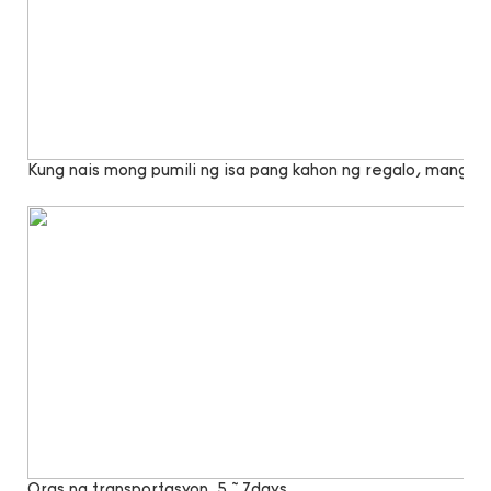
Kung nais mong pumili ng isa pang kahon ng regalo, mangya
Oras ng transportasyon
5 ~ 7days