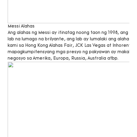
Messi Alahas
Ang alahas ng Messi ay itinatag noong taon ng 1998, ang 
lab na lumago na brilyante, ang lab ay lumalaki ang alahas n
kami sa Hong Kong Alahas Fair, JCK Las Vegas at Inhorenta
mapagkumpitensyang mga presyo ng pakyawan ay makakatu
negosyo sa Amerika, Europa, Russia, Australia atbp.