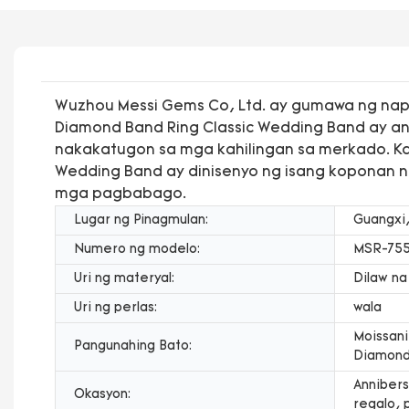
Wuzhou Messi Gems Co, Ltd. ay gumawa ng nap
Diamond Band Ring Classic Wedding Band ay an
nakakatugon sa mga kahilingan sa merkado. Ka
Wedding Band ay dinisenyo ng isang koponan ng
mga pagbabago.
Lugar ng Pinagmulan:
Guangxi,
Numero ng modelo:
MSR-75
Uri ng materyal:
Dilaw na
Uri ng perlas:
wala
Moissan
Pangunahing Bato:
Diamon
Annibers
Okasyon:
regalo, 