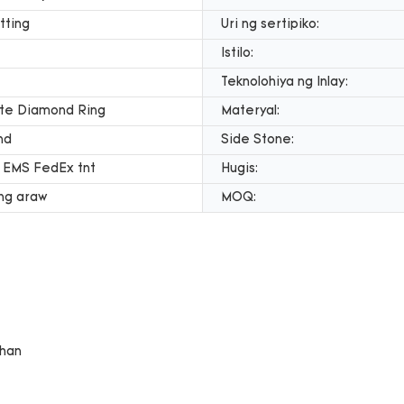
tting
Uri ng sertipiko:
Istilo:
Teknolohiya ng Inlay:
ite Diamond Ring
Materyal:
nd
Side Stone:
 EMS FedEx tnt
Hugis:
ng araw
MOQ: