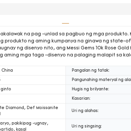
akalawak na pag -unlad sa pagbuo ng mga produkto. M
g produkto ng aming kumpanya na ginawa ng state-of
ugnay ng disenyo nito, ang Messi Gems 10k Rose Gold 
 aming mga taga -disenyo na palaging malapit sa kalaka
 China
Pangalan ng tatak:
5
Pangunahing materyal ng ala
 ginto
Hugis ng brilyante:
Kasarian:
ite Diamond, Def Moissanite
Uri ng alahas:
d
aryo, pakikipag -ugnay,
Uri ng singsing:
partido, kasal