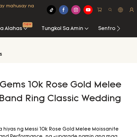
may mahusay na
new
Na Alahas
Tungkol Sa Amin
Sentro Ng Imp
s
i Gems 10k Rose Gold Melee
Band Ring Classic Wedding
hiyas ng Messi 10k Rose Gold Melee Moissanite
Band Performance, na -upgrade namin ang mga