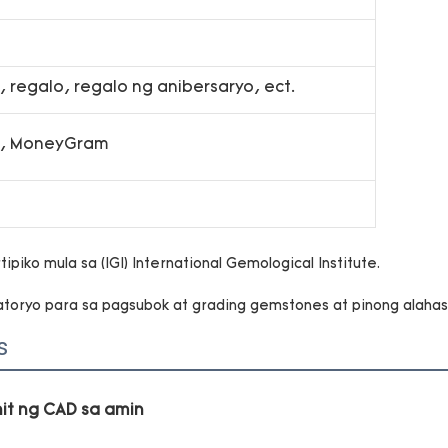
 regalo, regalo ng anibersaryo, ect.
on, MoneyGram
s