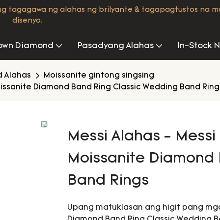
ng tagagawa ng alahas ng brilyante & tagapagtustos na 
disenyo.
own Diamond
Pasadyang Alahas
In-Stock 
d Alahas
Moissanite gintong singsing
oissanite Diamond Band Ring Classic Wedding Band Ring
Messi Alahas - Mess
Moissanite Diamond 
Band Rings
Upang matuklasan ang higit pang mga 
Diamond Band Ring Classic Wedding 