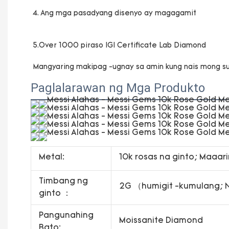
Paglalarawan ng Mga Produkto
Metal:
10k rosas na ginto; Maaari
Timbang ng
2G （humigit -kumulang; Na
ginto ：
Pangunahing
Moissanite Diamond
Bato: