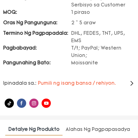
Serbisyo sa Customer
MOQ:
1 piraso
Oras Ng Pangunguna:
2 ~ 5 araw
Termino Ng Pagpapadala:
DHL, FEDES, TNT, UPS,
EMS
Pagbabayad:
T/t; PayPal; Western
Union;
Pangunahing Bato:
Moissanite
Ipinadala sa.:
Pumili ng isang bansa / rehiyon.
Detalye Ng Produkto
Alahas Ng Pagpapasadya