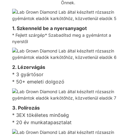
Önnek.
1. Szkenneld be a nyersanyagot
* Fejlett szárgép* Szabadítsd meg a gyémántot a
nyerstől
2. Lézervágás
* 3 gyártósor
* 50+ emeleti dolgozó
3. Polírozás
* 3EX tökéletes minőség
* 20 év munkatapasztalat