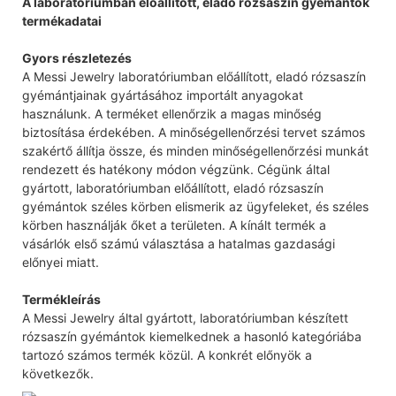
A laboratóriumban előállított, eladó rózsaszín gyémántok
termékadatai
Gyors részletezés
A Messi Jewelry laboratóriumban előállított, eladó rózsaszín
gyémántjainak gyártásához importált anyagokat
használunk. A terméket ellenőrzik a magas minőség
biztosítása érdekében. A minőségellenőrzési tervet számos
szakértő állítja össze, és minden minőségellenőrzési munkát
rendezett és hatékony módon végzünk. Cégünk által
gyártott, laboratóriumban előállított, eladó rózsaszín
gyémántok széles körben elismerik az ügyfeleket, és széles
körben használják őket a területen. A kínált termék a
vásárlók első számú választása a hatalmas gazdasági
előnyei miatt.
Termékleírás
A Messi Jewelry által gyártott, laboratóriumban készített
rózsaszín gyémántok kiemelkednek a hasonló kategóriába
tartozó számos termék közül. A konkrét előnyök a
következők.