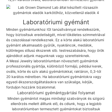
Laboratóriumi gyémánt
Minden gyémántunkhoz IGI tanúsítvánnyal rendelkezünk,
hogy biztosítsuk eredetiségét, mivel tökéletes szimmetriával
és csiszolással rendelkeznek. Ez a körte alakú laboratóriumi
gyémánt alkalmasabb gyűrűk, nyakláncok, medálok,
különleges stílusú ékszerek stb. testreszabására, hogy örök
ajándékot adjunk magunknak vagy szeretteinknek.
A Messi Jewelry laboratóriumban növesztett gyémántok
professzionális gyártója, különböző formájú, például kerek,
ovális, körte és szív alakú gyémántokkal, raktáron, 0,3-tól
20 karátos méretben. Ha laboratóriumi gyémántokra vagy
egyedi ékszerszolgáltatásokra van szüksége, kérjük,
forduljon hozzánk bizalommal.
Laboratóriumi gyémántgyártási folyamat
Minden gyémántot magas minőségi szabványok és szigorú
ellenőrzés mellett állítunk elő, és célunk, hogy a legjobb
laboratóriumban termesztett gyémántokat biztosítsuk