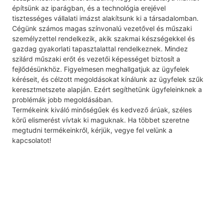
építsünk az iparágban, és a technológia erejével
tisztességes vállalati imázst alakítsunk ki a társadalomban.
Cégünk számos magas színvonalú vezetővel és műszaki
személyzettel rendelkezik, akik szakmai készségekkel és
gazdag gyakorlati tapasztalattal rendelkeznek. Mindez
szilárd műszaki erőt és vezetői képességet biztosít a
fejlődésünkhöz. Figyelmesen meghallgatjuk az ügyfelek
kéréseit, és célzott megoldásokat kínálunk az ügyfelek szűk
keresztmetszete alapján. Ezért segíthetünk ügyfeleinknek a
problémák jobb megoldásában.
Termékeink kiváló minőségűek és kedvező árúak, széles
körű elismerést vívtak ki maguknak. Ha többet szeretne
megtudni termékeinkről, kérjük, vegye fel velünk a
kapcsolatot!