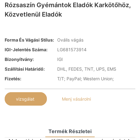
Rózsaszín Gyémántok Eladók Karkötőhöz,
Közvetlenül Eladók
Forma És Vágási Stílus:
Ovális vágás
IGI-Jelentés Száma:
LG681573914
Bizonyítvány:
IGI
Szállítási Határidő:
DHL, FEDES, TNT, UPS, EMS
Fizetés:
T/T; PayPal; Western Union;
vizsgálat
Menj vásárolni
Termék Részletei