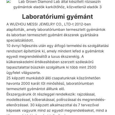
Laboratóriumi gyémánt
A WUZHOU MESSI JEWELRY CO., LTD-t 2012-ben
alapították, amely laboratóriumban termesztett gyémántok
és laborban termesztett gyémánt ékszerek gyártására
specializálódott.
10 évnyi fejlesztés után egy átfogó termelési és szolgáltatási
rendszert építettünk ki, amely mindent lefed a gyémántok
egyedi megrendelésétől a luxus ékszerekig. A
külkereskedelmi értékesítésben szerzett széleskörű
tapasztalattal büszkén szolgáltunk ki több mint 2500
ügyfelet világszerte.
25 képzett munkásból álló csapatunknak köszönhetően
havonta 2000 karát IGI minősítésű, laboratóriumban
termesztett gyémántot állítunk elő.
Ékszergyárunk öt részleggel rendelkezik: rajzolással,
modellezéssel, kőberakással, polírozással és megrendelés-
ellenőrzéssel. 30 képzett alkalmazottal és 7 tervezővel
képesek vagyunk mind az egyedi megrendeléseket, mind a