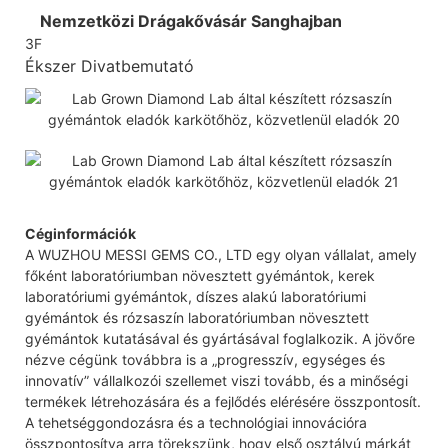
Nemzetközi Drágakővásár Sanghajban
3F
Ékszer Divatbemutató
Céginformációk
A WUZHOU MESSI GEMS CO., LTD egy olyan vállalat, amely
főként laboratóriumban növesztett gyémántok, kerek
laboratóriumi gyémántok, díszes alakú laboratóriumi
gyémántok és rózsaszín laboratóriumban növesztett
gyémántok kutatásával és gyártásával foglalkozik. A jövőre
nézve cégünk továbbra is a „progresszív, egységes és
innovatív” vállalkozói szellemet viszi tovább, és a minőségi
termékek létrehozására és a fejlődés elérésére összpontosít.
A tehetséggondozásra és a technológiai innovációra
összpontosítva arra törekszünk, hogy első osztályú márkát