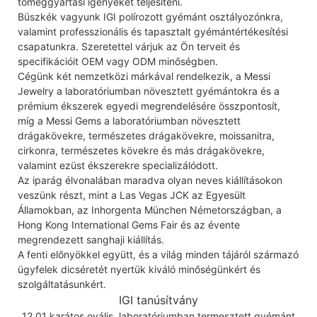
tömeggyártási igényeket teljesíteni.
Büszkék vagyunk IGI polírozott gyémánt osztályozónkra,
valamint professzionális és tapasztalt gyémántértékesítési
csapatunkra. Szeretettel várjuk az Ön terveit és
specifikációit OEM vagy ODM minőségben.
Cégünk két nemzetközi márkával rendelkezik, a Messi
Jewelry a laboratóriumban növesztett gyémántokra és a
prémium ékszerek egyedi megrendelésére összpontosít,
míg a Messi Gems a laboratóriumban növesztett
drágakövekre, természetes drágakövekre, moissanitra,
cirkonra, természetes kövekre és más drágakövekre,
valamint ezüst ékszerekre specializálódott.
Az iparág élvonalában maradva olyan neves kiállításokon
veszünk részt, mint a Las Vegas JCK az Egyesült
Államokban, az Inhorgenta München Németországban, a
Hong Kong International Gems Fair és az évente
megrendezett sanghaji kiállítás.
A fenti előnyökkel együtt, és a világ minden tájáról származó
ügyfelek dicséretét nyertük kiváló minőségünkért és
szolgáltatásunkért.
IGI tanúsítvány
12,01 karátos ovális, laboratóriumban termesztett gyémánt