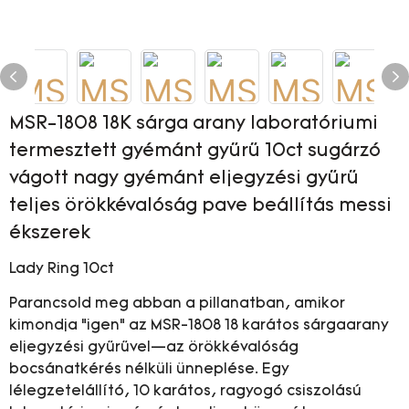
MSR-1808 18K sárga arany laboratóriumi
termesztett gyémánt gyűrű 10ct sugárzó
vágott nagy gyémánt eljegyzési gyűrű
teljes örökkévalóság pave beállítás messi
ékszerek
Lady Ring 10ct
Parancsold meg abban a pillanatban, amikor
kimondja “igen” az MSR-1808 18 karátos sárgaarany
eljegyzési gyűrűvel—az örökkévalóság
bocsánatkérés nélküli ünneplése. Egy
lélegzetelállító, 10 karátos, ragyogó csiszolású