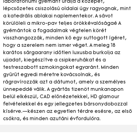
laboratóriumi gyémánt uralja a közepét,
lépcsőzetes csiszolású oldalai úgy ragyognak, mint
a katedrális ablakai naplementekor. A sávot
körülöleli a mikro-pav teljes örökkévalóságaé A
gyémántok a fogadalmak végtelen körét
visszhangozzák, minden kő egy suttogott ígéret,
hogy a szerelem nem ismer véget. A meleg 18
karátos sárgaarany időtlen luxusba burkolja az
ujjadat, kiegészítve a csipkeruhákat és a
testreszabott szmokingokat egyaránt. Minden
gyűrűt egyedi méretre kovácsolnak, és
rágravírozzák azt a dátumot, amely a személyes
ünnepeddé válik. A gyártás tizenöt munkanapon
belül elkészül, CAD előnézetekkel, HD glamour
felvételekkel és egy jellegzetes bársonydobozzal
kísérve.—készen az egyetlen térdre esésre, az első
csókra, és minden azutáni évfordulóra.