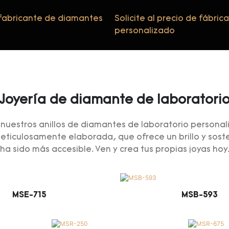
 fabricante de diamantes
Solicite al precio de fábrica
personalizado
Joyería de diamante de laboratori
 nuestros anillos de diamantes de laboratorio personal
eticulosamente elaborada, que ofrece un brillo y sosten
ha sido más accesible. Ven y crea tus propias joyas hoy
MSE-715
MSB-593