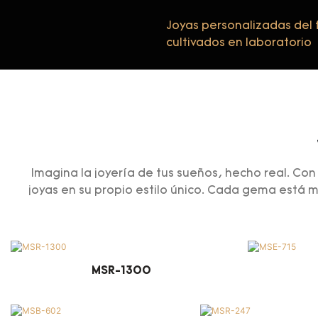
Joyas personalizadas del
cultivados en laboratorio
Imagina la joyería de tus sueños, hecho real. Con
joyas en su propio estilo único. Cada gema está m
MSR-1300