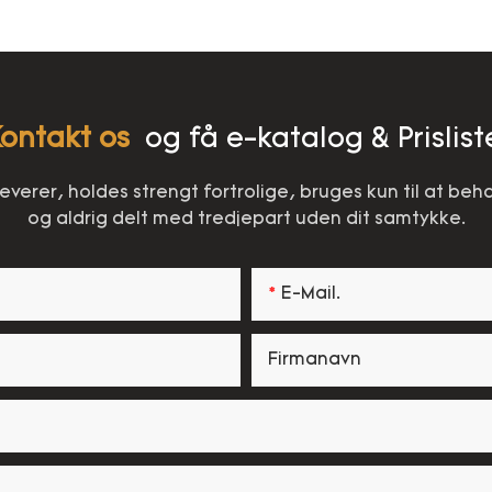
ontakt os
og få e-katalog & Prislist
 leverer, holdes strengt fortrolige, bruges kun til at be
og aldrig delt med tredjepart uden dit samtykke.
E-Mail.
Firmanavn