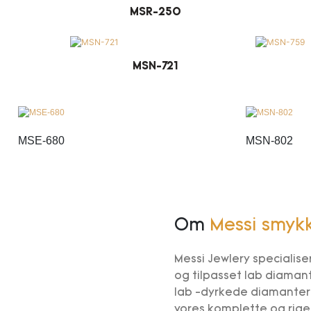
MSR-250
MSN-721
MSE-680
MSN-802
Om
Messi smyk
Messi Jewlery specialis
og tilpasset lab diamant
lab -dyrkede diamanter.
vores komplette og rige