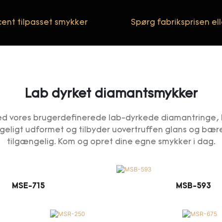
ent tilpasset smykker
Spørg fabriksprisen el
Lab dyrket diamantsmykker
Med vores brugerdefinerede lab-dyrkede diamantringe,
yggeligt udformet og tilbyder uovertruffen glans og bær
tilgængelig. Kom og opret dine egne smykker i dag.
MSE-715
MSB-593