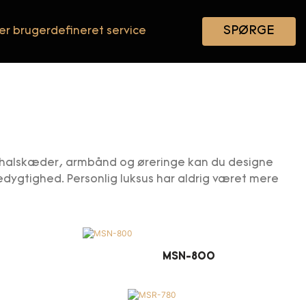
SPØRGE
ler brugerdefineret service
 halskæder, armbånd og øreringe kan du designe
edygtighed. Personlig luksus har aldrig været mere
MSN-800