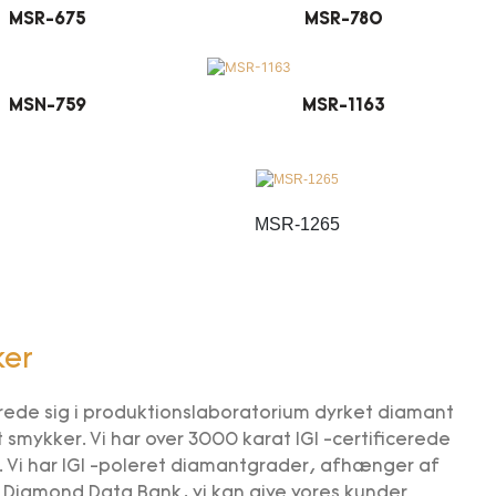
MSR-675
MSR-780
MSN-759
MSR-1163
MSR-1265
ker
erede sig i produktionslaboratorium dyrket diamant
 smykker. Vi har over 3000 karat IGI -certificerede
 Vi har IGI -poleret diamantgrader, afhænger af
 Diamond Data Bank, vi kan give vores kunder