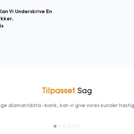
Kan Vi Underskrive En
ykker.
is
Tilpasset
Sag
ge diamantdata -bank, kan vi give vores kunder hasti